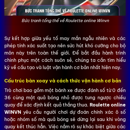
Bức tranh tổng thể về Roulette online Winvn
Sự kết hợp giữa yếu tố may mắn ngẫu nhiên và các
phép tính xác suất tạo nên sức hút khó cưỡng cho bộ
môn này trên toàn thế giới. Để bắt đầu hành trình
chinh phục một cách suôn sẻ, chúng ta cần tìm hiểu
kỹ về cấu tạo và luật vận hành cơ bản nhất hiện nay.
Cấu trúc bàn xoay và cách thức vận hành cơ bản
Trò chơi bao gồm một bánh xe được đánh số từ 0 đến
36 cùng một quả bóng nhỏ được tung ngược chiều
quay để xác định kết quả thắng thua.
Roulette online
WINVN
yêu cầu người chơi dự đoán chính xác ô số
hoặc nhóm số mà quả bóng sẽ dừng lại sau khi vòng
quay kết thúc hẳn. Việc nắm rõ sự khác biệt giữa các