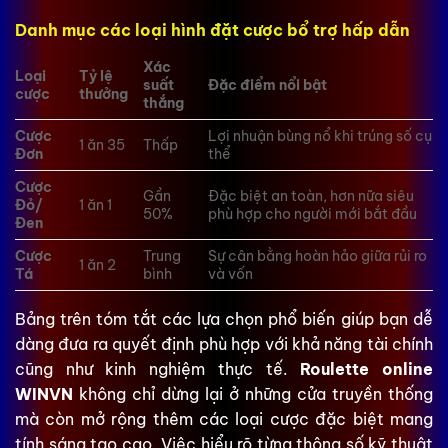
Danh mục các loại hình đặt cược bổ trợ hấp dẫn
Xác
Loại
Tỷ lệ
suất
Đặc điểm nổi bật
cược
thưởng
thắng
Cược
Lợi nhuận bùng nổ khi trúng số cụ
1 ăn 35
Thấp
Đơn
thể
Cược
Gần
Đặc biệt an toàn, hơn nữa siêu
Đỏ/
1 ăn 1
50%
phù hợp cho người mới bắt đầu
Đen
Cược
Trung
Sự cân bằng hoàn hảo giữa rủi ro
1 ăn 2
Tá
bình
và vốn
Bảng trên tóm tắt các lựa chọn phổ biến giúp bạn dễ
dàng đưa ra quyết định phù hợp với khả năng tài chính
cũng như kinh nghiệm thực tế.
Roulette online
WINVN
không chỉ dừng lại ở những cửa truyền thống
mà còn mở rộng thêm các loại cược đặc biệt mang
tính sáng tạo cao. Việc hiểu rõ từng thông số kỹ thuật