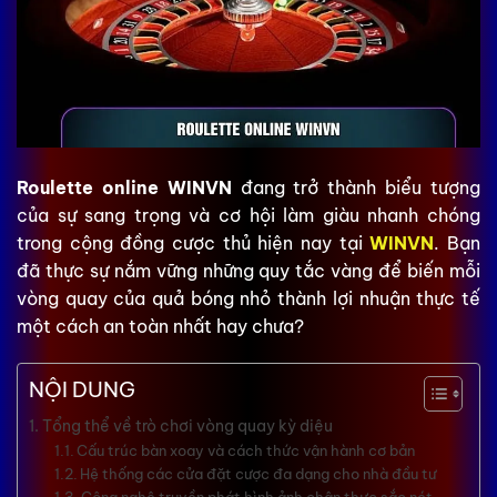
Roulette online WINVN
đang trở thành biểu tượng
của sự sang trọng và cơ hội làm giàu nhanh chóng
trong cộng đồng cược thủ hiện nay tại
WINVN
. Bạn
đã thực sự nắm vững những quy tắc vàng để biến mỗi
vòng quay của quả bóng nhỏ thành lợi nhuận thực tế
một cách an toàn nhất hay chưa?
NỘI DUNG
Tổng thể về trò chơi vòng quay kỳ diệu
Cấu trúc bàn xoay và cách thức vận hành cơ bản
Hệ thống các cửa đặt cược đa dạng cho nhà đầu tư