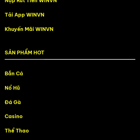
Nạp Rút Tiền WINVN
Tải App WINVN
Khuyến Mãi WINVN
SẢN PHẨM HOT
Bắn Cá
Nổ Hũ
Đá Gà
Casino
Thể Thao