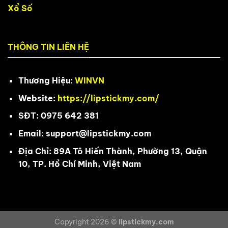
Xổ Số
THÔNG TIN LIÊN HỆ
Thương Hiệu:
WINVN
Website:
https://lipstickmy.com/
SĐT:
0975 642 381
Email:
support@lipstickmy.com
Địa Chỉ:
89A Tô Hiến Thành, Phường 13, Quận
10, TP. Hồ Chí Minh, Việt Nam
Copyright 2026 ©
lipstickmy.com