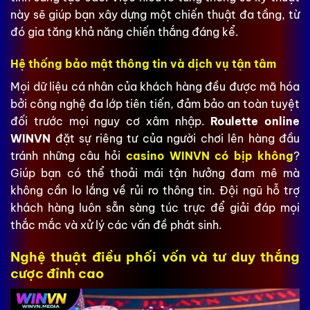
này sẽ giúp bạn xây dựng một chiến thuật đa tầng, từ
đó gia tăng khả năng chiến thắng đáng kể.
Hệ thống bảo mật thông tin và dịch vụ tận tâm
Mọi dữ liệu cá nhân của khách hàng đều được mã hóa
bởi công nghệ đa lớp tiên tiến, đảm bảo an toàn tuyệt
đối trước mọi nguy cơ xâm nhập.
Roulette online
WINVN
đặt sự riêng tư của người chơi lên hàng đầu
tránh những câu hỏi
casino
WINVN
có bịp không
?
Giúp bạn có thể thoải mái tận hưởng đam mê mà
không cần lo lắng về rủi ro thông tin. Đội ngũ hỗ trợ
khách hàng luôn sẵn sàng túc trực để giải đáp mọi
thắc mắc và xử lý các vấn đề phát sinh.
Nghệ thuật điều phối vốn và tư duy thắng
cược đỉnh cao