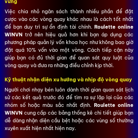
vững
Việc chia nhỏ ngân sách thành nhiều phần để đặt
cược vào các vòng quay khác nhau là cách tốt nhất
để bạn duy trì sự ổn định tài chính.
Roulette online
WINVN
trở nên hiệu quả hơn khi bạn áp dụng các
phương pháp quản lý vốn khoa học như không bao giờ
đặt quá 10% vốn vào một vòng. Cách tiếp cận này
giúp bạn có đủ thời gian để quan sát quy luật của
vòng quay và đưa ra những điều chỉnh kịp thời.
Kỹ thuật nhận diện xu hướng và nhịp độ vòng quay
Người chơi nhạy bén luôn dành thời gian quan sát lịch
sử các kết quả trước đó để tìm ra sự lặp lại của các
nhóm số hoặc màu sắc nhất định.
Roulette online
WINVN
cung cấp các bảng thống kê chi tiết giúp bạn
dễ dàng nhận diện cầu bệt hoặc các vùng số thường
xuyên xuất hiện nhất hiện nay.