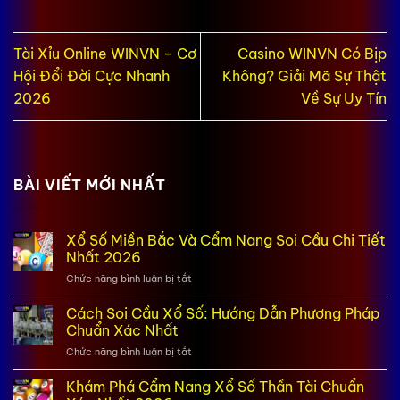
Tài Xỉu Online WINVN – Cơ
Casino WINVN Có Bịp
Hội Đổi Đời Cực Nhanh
Không? Giải Mã Sự Thật
2026
Về Sự Uy Tín
BÀI VIẾT MỚI NHẤT
Xổ Số Miền Bắc Và Cẩm Nang Soi Cầu Chi Tiết
Nhất 2026
Chức năng bình luận bị tắt
ở
Xổ
Số
Cách Soi Cầu Xổ Số: Hướng Dẫn Phương Pháp
Miền
Chuẩn Xác Nhất
Bắc
Chức năng bình luận bị tắt
ở
Và
Cách
Cẩm
Soi
Khám Phá Cẩm Nang Xổ Số Thần Tài Chuẩn
Nang
Cầu
Soi