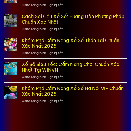
Chức năng bình luận bị tắt
ở
Xổ
Số
Cách Soi Cầu Xổ Số: Hướng Dẫn Phương Pháp
Miền
Chuẩn Xác Nhất
Bắc
Chức năng bình luận bị tắt
ở
Và
Cách
Cẩm
Soi
Khám Phá Cẩm Nang Xổ Số Thần Tài Chuẩn
Nang
Cầu
Soi
Xác Nhất 2026
Xổ
Cầu
Chức năng bình luận bị tắt
ở
Số:
Chi
Khám
Hướng
Tiết
Phá
Xổ Số Siêu Tốc: Cẩm Nang Chơi Chuẩn Xác
Dẫn
Nhất
Cẩm
Phương
Nhất Tại WINVN
2026
Nang
Pháp
Chức năng bình luận bị tắt
ở
Xổ
Chuẩn
Xổ
Số
Xác
Số
Khám Phá Cẩm Nang Xổ Số Hà Nội VIP Chuẩn
Thần
Nhất
Siêu
Tài
Xác Nhất 2026
Tốc:
Chuẩn
Chức năng bình luận bị tắt
ở
Cẩm
Xác
Khám
Nang
Nhất
Phá
Chơi
2026
Cẩm
Chuẩn
Nang
Xác
Xổ
Nhất
Số