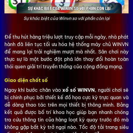
Sự khác biệt của Winvn so với phần còn lại
Để thu hút hàng triệu lượt truy cập mỗi ngày, nhà phát
hành đã liên tục tối ưu hóa hệ thống máy chủ WINVN
để mang lại trải nghiệm mượt mà nhất. Sân chơi này
thực sự là một bước đột phá lớn thay đổi hoàn toàn
thói quen giải trí truyền thống của cộng đồng mạng.
Giao diện chốt số
Ngay khi bước chân vào
xổ số WINVN
, người chơi sẽ
bị chinh phục bởi thiết kế đồ họa cực kỳ trực quan và
dễ dàng thao tác trên mọi thiết bị thông minh. Bảng
kết quả được bố trí khoa học giúp bạn nhanh chóng
tra cứu thông tin của hàng loạt kỳ quay trước đó mà
không gặp bất kỳ trở ngại nào. Tốc độ tải trang siêu