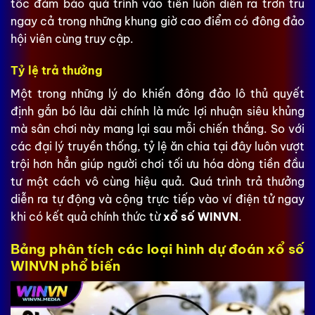
tốc đảm bảo quá trình vào tiền luôn diễn ra trơn tru
ngay cả trong những khung giờ cao điểm có đông đảo
hội viên cùng truy cập.
Tỷ lệ trả thưởng
Một trong những lý do khiến đông đảo lô thủ quyết
định gắn bó lâu dài chính là mức lợi nhuận siêu khủng
mà sân chơi này mang lại sau mỗi chiến thắng. So với
các đại lý truyền thống, tỷ lệ ăn chia tại đây luôn vượt
trội hơn hẳn giúp người chơi tối ưu hóa dòng tiền đầu
tư một cách vô cùng hiệu quả. Quá trình trả thưởng
diễn ra tự động và cộng trực tiếp vào ví điện tử ngay
khi có kết quả chính thức từ
xổ số WINVN
.
Bảng phân tích các loại hình dự đoán
xổ số
WINVN
phổ biến