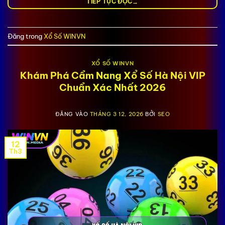
TIẾP TỤC ĐỌC
→
Đăng trong
Xổ Số WINVN
XỔ SỐ WINVN
Khám Phá Cẩm Nang Xổ Số Hà Nội VIP
Chuẩn Xác Nhất 2026
ĐĂNG VÀO
THÁNG 3 12, 2026
BỞI
SEO
12
Th3