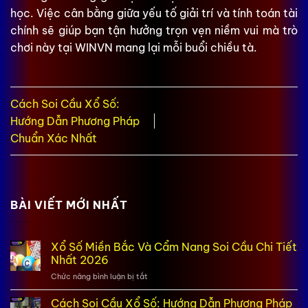
học. Việc cân bằng giữa yếu tố giải trí và tính toán tài
chính sẽ giúp bạn tận hưởng trọn vẹn niềm vui mà trò
chơi này tại WINVN mang lại mỗi buổi chiều tà.
Cách Soi Cầu Xổ Số:
Hướng Dẫn Phương Pháp
Chuẩn Xác Nhất
BÀI VIẾT MỚI NHẤT
Xổ Số Miền Bắc Và Cẩm Nang Soi Cầu Chi Tiết
Nhất 2026
Chức năng bình luận bị tắt
ở
Xổ
Số
Cách Soi Cầu Xổ Số: Hướng Dẫn Phương Pháp