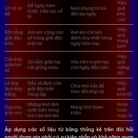
Hiệu
Đề ngày hôm
Lô rơi từ
Nuôi khung từ hai
quả
trước tiếp tục nổ
đề
đến ba ngày
khá
lô
cao
Hiệu
Bắt tổng
Anh em cộng các
Anh em chỉ nên
quả
giải đặc
số trong giải đặc
đánh duy nhất trong
trung
biệt
biệt lại
ngày hôm sau
bình
Hiệu
Cầu kẹp
Số nằm giữa hai
Vào tiền mạnh tay
quả
giữa hai
cái giống nhau
cho ngày đầu tiên
tương
số
đối
Lô kép
Đầu và đuôi của
Hiệu
Chia nhỏ vốn để
lệch kép
giải đặc biệt
quả
theo dõi nhịp rơi
bằng
trùng lặp
khá tốt
Những hình ảnh
Hoàn
Dựa vào
Mang tính tham
xuất hiện trong
toàn
giấc mơ
khảo
mơ của anh em
may rủi
Áp dụng các số liệu từ bảng thống kê trên đòi hỏi
người tham gia phải có sự kiên nhẫn và khả năng quan