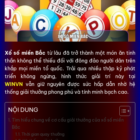
Xổ số miền Bắc
từ lâu đã trở thành một món ăn tinh
thần không thể thiếu đối với đông đảo người dân trên
khắp mọi miền tổ quốc. Trải qua nhiều thập kỷ phát
triển không ngừng, hình thức giải trí này tại
WINVN
vẫn giữ nguyên được sức hấp dẫn nhờ hệ
thống giải thưởng phong phú và tính minh bạch cao.
NỘI DUNG
Tìm hiểu chung về cơ cấu giải thưởng của xổ số miền
Bắc
Thời gian quay thưởng