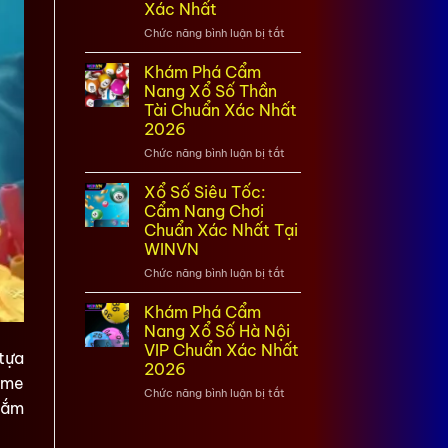
Xác Nhất
Cẩm
Nang
Chức năng bình luận bị tắt
ở
Soi
Cách
Cầu
Soi
Khám Phá Cẩm
Chi
Cầu
Nang Xổ Số Thần
Tiết
Xổ
Tài Chuẩn Xác Nhất
Nhất
Số:
2026
2026
Hướng
Dẫn
Chức năng bình luận bị tắt
ở
Phương
Khám
Pháp
Phá
Xổ Số Siêu Tốc:
Chuẩn
Cẩm
Cẩm Nang Chơi
Xác
Nang
Chuẩn Xác Nhất Tại
Nhất
Xổ
WINVN
Số
Thần
Chức năng bình luận bị tắt
ở
Tài
Xổ
Chuẩn
Số
Khám Phá Cẩm
Xác
Siêu
Nang Xổ Số Hà Nội
Nhất
Tốc:
VIP Chuẩn Xác Nhất
tựa
2026
Cẩm
2026
Nang
ame
Chơi
Chức năng bình luận bị tắt
ở
nắm
Chuẩn
Khám
Xác
Phá
Nhất
Cẩm