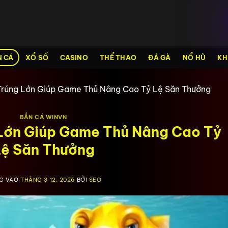
N CÁ
XỔ SỐ
CASINO
THỂ THAO
ĐÁ GÀ
NỔ HŨ
KH
rúng Lớn Giúp Game Thủ Nâng Cao Tỷ Lệ Săn Thưởng
BẮN CÁ WINVN
Lớn Giúp Game Thủ Nâng Cao Tỷ
Lệ Săn Thưởng
G VÀO
THÁNG 3 12, 2026
BỞI
SEO