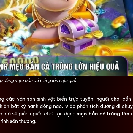
p dùng mẹo bắn cá trúng lớn hiệu quả
g các ván sàn sinh vật biển trực tuyến, người chơi cần 
 hiện bất kỳ hành động nào. Việc phân tích đường di chuy
oại cá sẽ giúp người chơi tận dụng
mẹo bắn cá trúng lớn
m
rình săn thưởng.