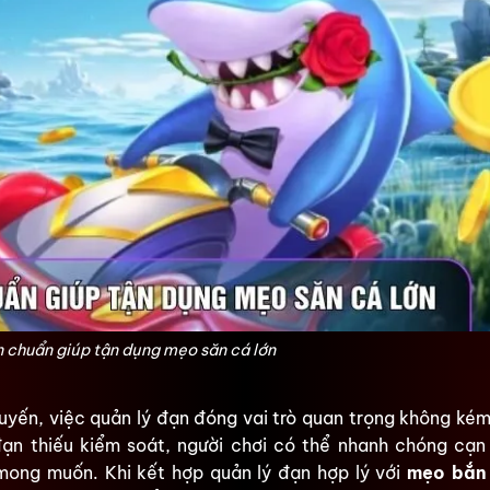
 chuẩn giúp tận dụng mẹo săn cá lớn
 tuyến, việc quản lý đạn đóng vai trò quan trọng không ké
ạn thiếu kiểm soát, người chơi có thể nhanh chóng cạn 
ong muốn. Khi kết hợp quản lý đạn hợp lý với
mẹo bắn