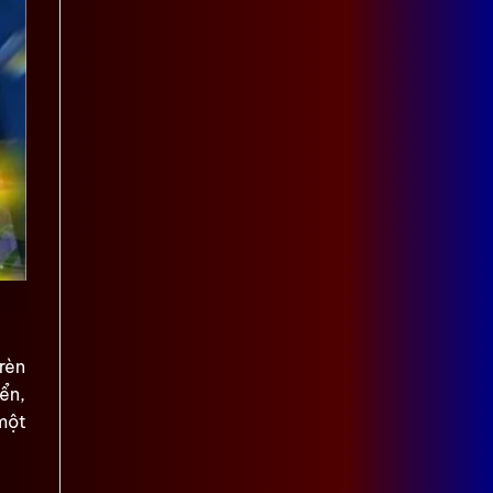
rèn
ển,
ột