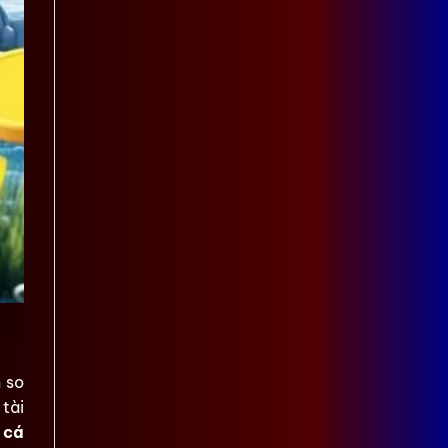
m so
tài
 cá