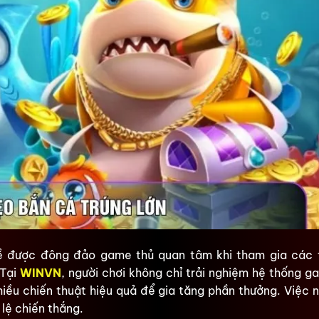
ề được đông đảo game thủ quan tâm khi tham gia các 
 Tại
WINVN
, người chơi không chỉ trải nghiệm hệ thống g
iều chiến thuật hiệu quả để gia tăng phần thưởng. Việc 
 lệ chiến thắng.