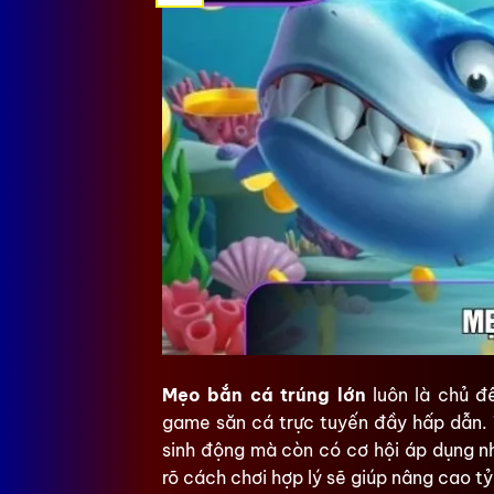
Mẹo bắn cá trúng lớn
luôn là chủ đ
game săn cá trực tuyến đầy hấp dẫn.
sinh động mà còn có cơ hội áp dụng nh
rõ cách chơi hợp lý sẽ giúp nâng cao tỷ