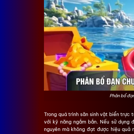
Phân bổ đạn
Trong quá trình săn sinh vật biển trực
với kỹ năng ngắm bắn. Nếu sử dụng đ
nguyên mà không đạt được hiệu quả m