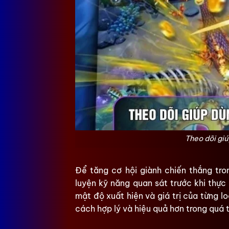
Theo dõi giú
Để tăng cơ hội giành chiến thắng tron
luyện kỹ năng quan sát trước khi thực
mật độ xuất hiện và giá trị của từng l
cách hợp lý và hiệu quả hơn trong quá t