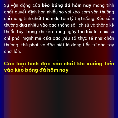
Sự vận động của
kèo bóng đá hôm nay
mang tính
chất quyết định hơn nhiều so với kèo sớm vốn thường
chỉ mang tính chất thăm dò tâm lý thị trường. Kèo sớm
thường dựa nhiều vào các thông số lịch sử và thống kê
thuần túy, trong khi kèo trong ngày thi đấu lại chịu sự
chi phối mạnh mẽ của các yếu tố thực tế như chấn
thương, thẻ phạt và đặc biệt là dòng tiền từ các tay
chơi lớn.
Các loại hình đặc sắc nhất khi xuống tiền
vào kèo bóng đá hôm nay