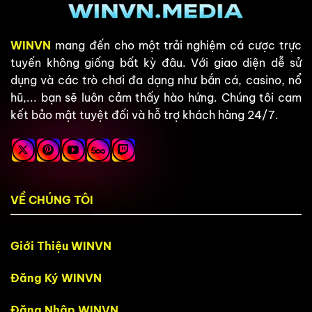
2026
WINVN
mang đến cho một trải nghiệm cá cược trực
tuyến không giống bất kỳ đâu. Với giao diện dễ sử
dụng và các trò chơi đa dạng như bắn cá, casino, nổ
hũ,... bạn sẽ luôn cảm thấy hào hứng. Chúng tôi cam
kết bảo mật tuyệt đối và hỗ trợ khách hàng 24/7.
VỀ CHÚNG TÔI
Giới Thiệu WINVN
Đăng Ký WINVN
Đăng Nhập WINVN