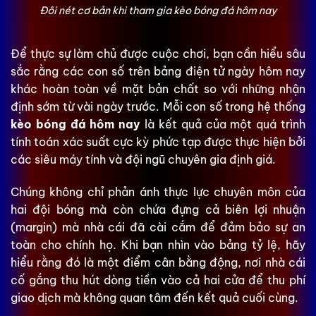
Đôi nét cơ bản khi tham gia kèo bóng đá hôm nay
Để thực sự làm chủ được cuộc chơi, bạn cần hiểu sâu
sắc rằng các con số trên bảng điện tử ngày hôm nay
khác hoàn toàn về mặt bản chất so với những nhận
định sớm từ vài ngày trước. Mỗi con số trong hệ thống
kèo bóng đá hôm nay
là kết quả của một quá trình
tính toán xác suất cực kỳ phức tạp được thực hiện bởi
các siêu máy tính và đội ngũ chuyên gia định giá.
Chúng không chỉ phản ánh thực lực chuyên môn của
hai đội bóng mà còn chứa đựng cả biên lợi nhuận
(margin) mà nhà cái đã cài cắm để đảm bảo sự an
toàn cho chính họ. Khi bạn nhìn vào bảng tỷ lệ, hãy
hiểu rằng đó là một điểm cân bằng động, nơi nhà cái
cố gắng thu hút dòng tiền vào cả hai cửa để thu phí
giao dịch mà không quan tâm đến kết quả cuối cùng.