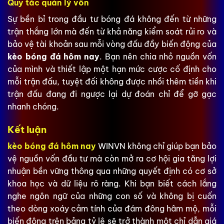
Quy tắc quản lý vốn
Sự bền bỉ trong đầu tư bóng đá không đến từ những
trận thắng lớn mà đến từ khả năng kiểm soát rủi ro và
bảo vệ tài khoản sau mỗi vòng đấu đầy biến động của
kèo bóng đá hôm nay
. Bạn nên chia nhỏ nguồn vốn
của mình và thiết lập một hạn mức cược cố định cho
mỗi trận đấu, tuyệt đối không được nhồi thêm tiền khi
trận đấu đang đi ngược lại dự đoán chỉ để gỡ gạc
nhanh chóng.
Kết luận
kèo bóng đá hôm nay
WINVN
không chỉ giúp bạn bảo
vệ nguồn vốn đầu tư mà còn mở ra cơ hội gia tăng lợi
nhuận bền vững thông qua những quyết định có cơ sở
khoa học và dữ liệu rõ ràng. Khi bạn biết cách lắng
nghe ngôn ngữ của những con số và không bị cuốn
theo dòng xoáy cảm tính của đám đông hâm mộ, mỗi
biến động trên bảng tỷ lệ sẽ trở thành một chỉ dẫn giá