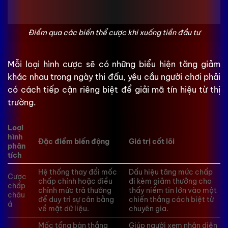
Điểm qua các biến thể cược khi xuống tiền đầu tư
Mỗi loại hình cược sẽ có những biểu hiện tăng giảm
khác nhau trong ngày thi đấu, yêu cầu người chơi phải
có cách tiếp cận riêng biệt để giải mã tín hiệu từ thị
trường.
Loại
hình
Đặc điểm biến động
Giá trị cốt lõi
phân
tích
Hệ thống thay đổi mốc
Dấu hiệu tăng mức chấp
Cược
chấp chính hoặc điều
đi kèm giảm thưởng cho
chấp
chỉnh mức trả thưởng
thấy niềm tin lớn vào một
châu
để duy trì sự cân bằng
chiến thắng cách biệt từ
á
về mặt dữ liệu.
chuyên gia.
Mốc tổng bàn thắng
Giúp người xem nhận diện