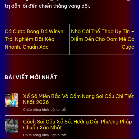
trị dẫn lối đến chiến thắng vang dội.
Cá Cược Bóng Đá Winvn:
Nhà Cái Thể Thao Uy Tín –
Trải Nghiệm Đặt Kèo
Điểm Đến Cho Đam Mê Cá
Nhanh, Chuẩn Xác
Cược
BÀI VIẾT MỚI NHẤT
Xổ Số Miền Bắc Và Cẩm Nang Soi Cầu Chi Tiết
Nhất 2026
Chức năng bình luận bị tắt
ở
Xổ
Số
Cách Soi Cầu Xổ Số: Hướng Dẫn Phương Pháp
Miền
Chuẩn Xác Nhất
Bắc
Chức năng bình luận bị tắt
ở
Và